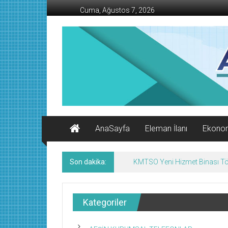
İçeriğe
Cuma, Ağustos 7, 2026
geç
AFŞİN
İŞ
MERKEZİ
Afşin'in
Ekonomi
Kanalı
AnaSayfa
Eleman İlanı
Ekono
Son dakika:
KMTSO Yeni Hizmet Binası Tör
Kategoriler