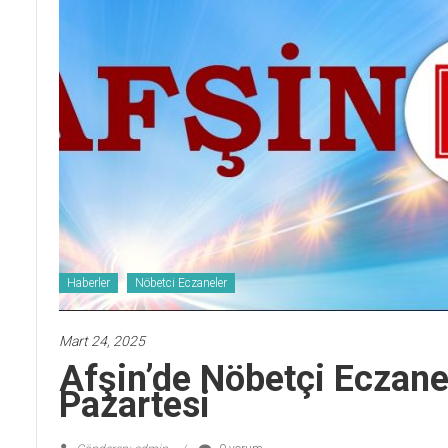
Haberler
Nöbetci Eczaneler
Mart 24, 2025
Afşin’de Nöbetçi Eczan
Pazartesi