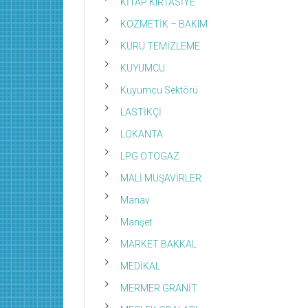
KİTAP KIRTASİYE
KOZMETİK – BAKIM
KURU TEMİZLEME
KUYUMCU
Kuyumcu Sektörü
LASTİKÇİ
LOKANTA
LPG OTOGAZ
MALİ MÜŞAVİRLER
Manav
Manşet
MARKET BAKKAL
MEDİKAL
MERMER GRANİT