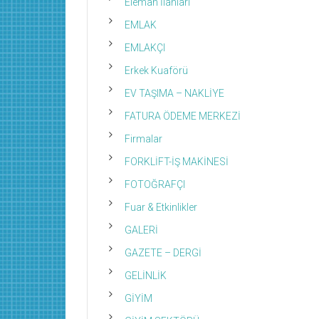
Eleman İlanları
EMLAK
EMLAKÇI
Erkek Kuaförü
EV TAŞIMA – NAKLİYE
FATURA ÖDEME MERKEZİ
Firmalar
FORKLİFT-İŞ MAKİNESİ
FOTOĞRAFÇI
Fuar & Etkinlikler
GALERİ
GAZETE – DERGİ
GELİNLİK
GİYİM