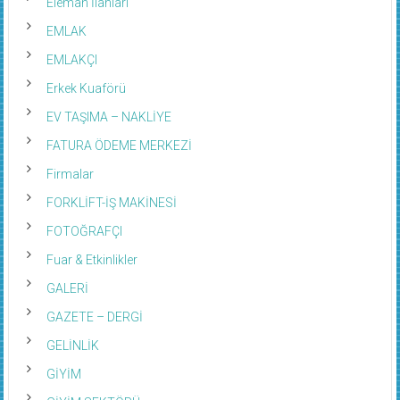
Eleman İlanları
EMLAK
EMLAKÇI
Erkek Kuaförü
EV TAŞIMA – NAKLİYE
FATURA ÖDEME MERKEZİ
Firmalar
FORKLİFT-İŞ MAKİNESİ
FOTOĞRAFÇI
Fuar & Etkinlikler
GALERİ
GAZETE – DERGİ
GELİNLİK
GİYİM