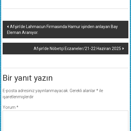
Yazı
Afşin’de Lahmacun Firmasında Hamur işinden anlayan Bay
Eleman Aranıyor.
dolaşımı
Afşin’de Nöbetçi Eczaneler/21-22 Haziran 2025
Bir yanıt yazın
E-posta adresiniz yayınlanmayacak.
Gerekli alanlar
*
ile
işaretlenmişlerdir
Yorum
*