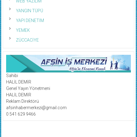
WEB YAZILIM
YANGIN TÜPÜ
YAPI DENETİM
YEMEK
ZÜCCACİYE
Sahibi
HALİL DEMİR
Genel Yayın Yönetmeni
HALİL DEMİR
Reklam Direktörü
afsinhabermerkezi@gmail.com
0 541 629 9466