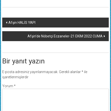
Yazı
Afşin HALİS YAPI
dolaşımı
Afşin’de Nöbetçi Eczaneler-21 EKİM 2022 CUMA
Bir yanıt yazın
E-posta adresiniz yayınlanmayacak.
Gerekli alanlar
*
ile
işaretlenmişlerdir
Yorum
*