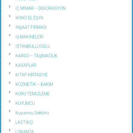
İÇ MİMAR – DEKORASYON
İKİNCİ EL EŞYA
İNŞAAT FİRMASI
İŞ MAKİNELERİ
İSTANBULLUOĞLU
KARGO – TAŞIMACILIK
KASAPLAR
KİTAP KIRTASİYE
KOZMETİK – BAKIM
KURU TEMİZLEME
KUYUMCU
Kuyumcu Sektörü
LASTİKÇİ
LOKANTA