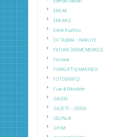
Eleman İlanları
EMLAK
EMLAKÇI
Erkek Kuaförü
EV TAŞIMA – NAKLİYE
FATURA ÖDEME MERKEZİ
Firmalar
FORKLİFT-İŞ MAKİNESİ
FOTOĞRAFÇI
Fuar & Etkinlikler
GALERİ
GAZETE – DERGİ
GELİNLİK
GİYİM