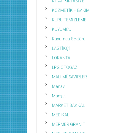
KİTAP KIRTASİYE
KOZMETİK – BAKIM
KURU TEMİZLEME
KUYUMCU
Kuyumcu Sektörü
LASTİKÇİ
LOKANTA
LPG OTOGAZ
MALİ MÜŞAVİRLER
Manav
Manşet
MARKET BAKKAL
MEDİKAL
MERMER GRANİT