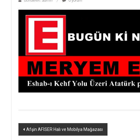
Gönderen: admin
0 yorum
Yazı
Afşin AFİSER Halı ve Mobilya Mağazası
dolaşımı