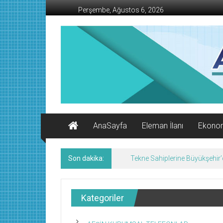
İçeriğe
Perşembe, Ağustos 6, 2026
geç
AFŞİN
İŞ
MERKEZİ
Afşin'in
Ekonomi
Kanalı
AnaSayfa
Eleman İlanı
Ekono
Son dakika:
Tekne Sahiplerine Büyükşehir’de
Kategoriler