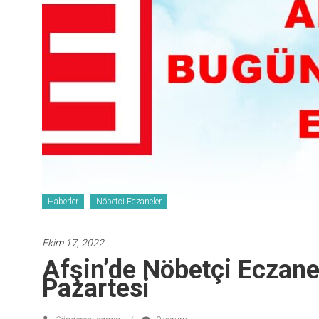
Haberler
Nöbetci Eczaneler
Ekim 17, 2022
Afşin’de Nöbetçi Eczan
Pazartesi