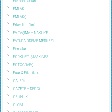
Eleman İlanları
EMLAK
EMLAKÇI
Erkek Kuaförü
EV TAŞIMA – NAKLİYE
FATURA ÖDEME MERKEZİ
Firmalar
FORKLİFT-İŞ MAKİNESİ
FOTOĞRAFÇI
Fuar & Etkinlikler
GALERİ
GAZETE – DERGİ
GELİNLİK
GİYİM