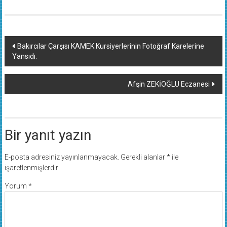
Yazı
Bakırcılar Çarşısı KAMEK Kursiyerlerinin Fotoğraf Karelerine
Yansıdı.
dolaşımı
Afşin ZEKİOĞLU Eczanesi
Bir yanıt yazın
E-posta adresiniz yayınlanmayacak.
Gerekli alanlar
*
ile
işaretlenmişlerdir
Yorum
*