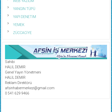
WEB YAZILIM
YANGIN TÜPÜ
YAPI DENETİM
YEMEK
ZÜCCACİYE
Sahibi
HALİL DEMİR
Genel Yayın Yönetmeni
HALİL DEMİR
Reklam Direktörü
afsinhabermerkezi@gmail.com
0 541 629 9466