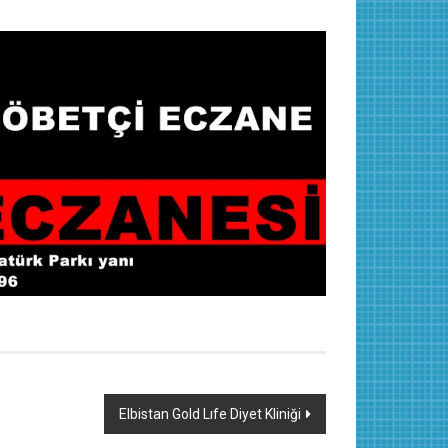
Elbistan Gold Lıfe Diyet Kliniği