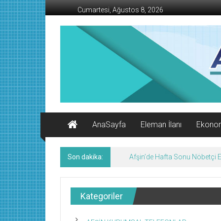
İçeriğe
Cumartesi, Ağustos 8, 2026
geç
AFŞİN
İŞ
MERKEZİ
Afşin'in
Ekonomi
Kanalı
AnaSayfa
Eleman İlanı
Ekono
Son dakika:
Afşin’de Hafta Sonu Nöbetçi
Kategoriler