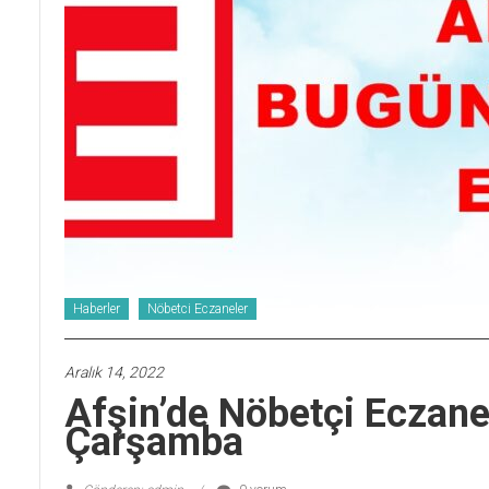
Haberler
Nöbetci Eczaneler
Aralık 14, 2022
Afşin’de Nöbetçi Eczane
Çarşamba