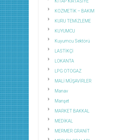
KİTAP KIRTASİYE
KOZMETİK – BAKIM
KURU TEMİZLEME
KUYUMCU
Kuyumcu Sektörü
LASTİKÇİ
LOKANTA
LPG OTOGAZ
MALİ MÜŞAVİRLER
Manav
Manşet
MARKET BAKKAL
MEDİKAL
MERMER GRANİT