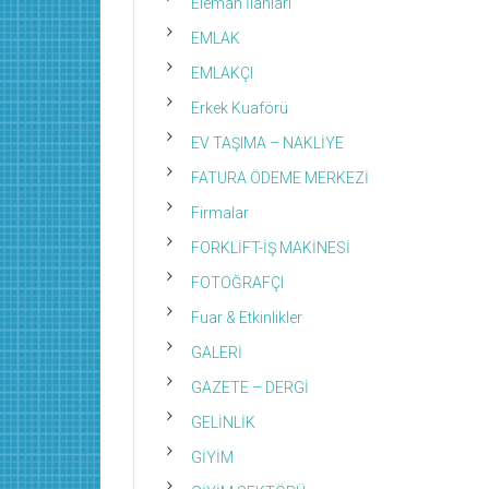
Eleman İlanları
EMLAK
EMLAKÇI
Erkek Kuaförü
EV TAŞIMA – NAKLİYE
FATURA ÖDEME MERKEZİ
Firmalar
FORKLİFT-İŞ MAKİNESİ
FOTOĞRAFÇI
Fuar & Etkinlikler
GALERİ
GAZETE – DERGİ
GELİNLİK
GİYİM