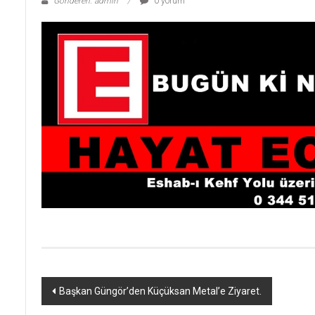
Gönderen: admin
0 yorum
Yazı
Başkan Güngör’den Küçüksan Metal’e Ziyaret.
dolaşımı