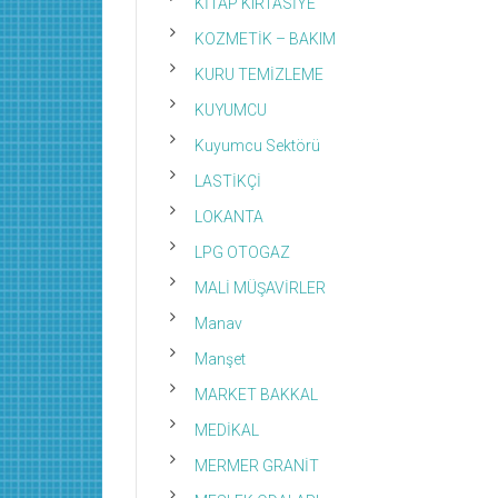
KİTAP KIRTASİYE
KOZMETİK – BAKIM
KURU TEMİZLEME
KUYUMCU
Kuyumcu Sektörü
LASTİKÇİ
LOKANTA
LPG OTOGAZ
MALİ MÜŞAVİRLER
Manav
Manşet
MARKET BAKKAL
MEDİKAL
MERMER GRANİT