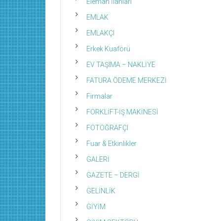
Eleman İlanları
EMLAK
EMLAKÇI
Erkek Kuaförü
EV TAŞIMA – NAKLİYE
FATURA ÖDEME MERKEZİ
Firmalar
FORKLİFT-İŞ MAKİNESİ
FOTOĞRAFÇI
Fuar & Etkinlikler
GALERİ
GAZETE – DERGİ
GELİNLİK
GİYİM