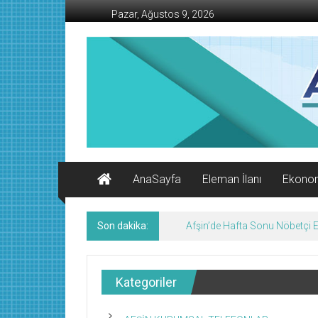
İçeriğe
Pazar, Ağustos 9, 2026
geç
AFŞİN
İŞ
MERKEZİ
Afşin'in
Ekonomi
Kanalı
AnaSayfa
Eleman İlanı
Ekono
Son dakika:
Afşin’de Hafta Sonu Nöbetçi
Kategoriler