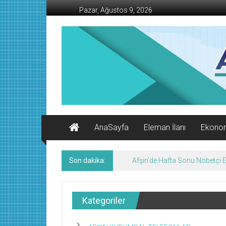
İçeriğe
Pazar, Ağustos 9, 2026
geç
AFŞİN
İŞ
MERKEZİ
Afşin'in
Ekonomi
Kanalı
AnaSayfa
Eleman İlanı
Ekono
Son dakika:
Afşin’de Hafta Sonu Nöbetçi
Kategoriler