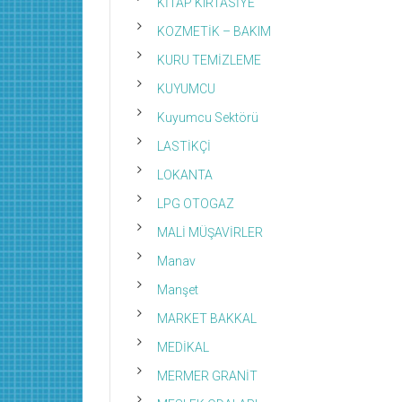
KİTAP KIRTASİYE
KOZMETİK – BAKIM
KURU TEMİZLEME
KUYUMCU
Kuyumcu Sektörü
LASTİKÇİ
LOKANTA
LPG OTOGAZ
MALİ MÜŞAVİRLER
Manav
Manşet
MARKET BAKKAL
MEDİKAL
MERMER GRANİT