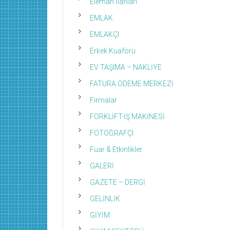
Eleman İlanları
EMLAK
EMLAKÇI
Erkek Kuaförü
EV TAŞIMA – NAKLİYE
FATURA ÖDEME MERKEZİ
Firmalar
FORKLİFT-İŞ MAKİNESİ
FOTOĞRAFÇI
Fuar & Etkinlikler
GALERİ
GAZETE – DERGİ
GELİNLİK
GİYİM