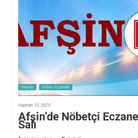
Haberler
Nöbetci Eczaneler
Haziran 10, 2025
Afşin’de Nöbetçi Eczan
Salı