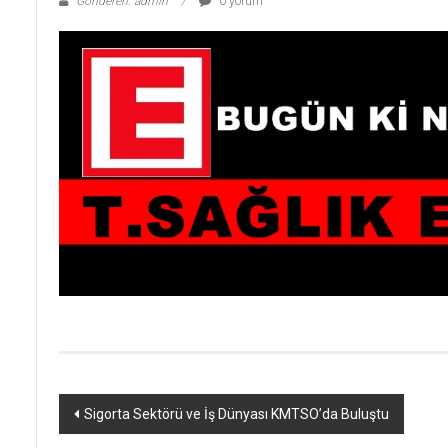
Gönderen: admin
0 yorum
Yazı
Sigorta Sektörü ve İş Dünyası KMTSO’da Buluştu
dolaşımı