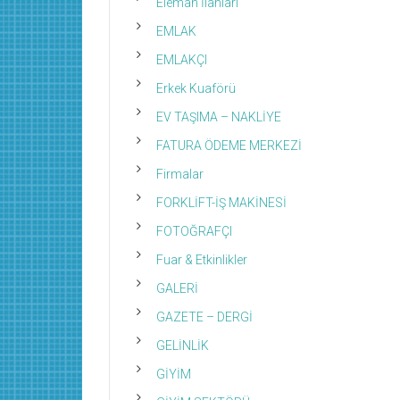
Eleman İlanları
EMLAK
EMLAKÇI
Erkek Kuaförü
EV TAŞIMA – NAKLİYE
FATURA ÖDEME MERKEZİ
Firmalar
FORKLİFT-İŞ MAKİNESİ
FOTOĞRAFÇI
Fuar & Etkinlikler
GALERİ
GAZETE – DERGİ
GELİNLİK
GİYİM