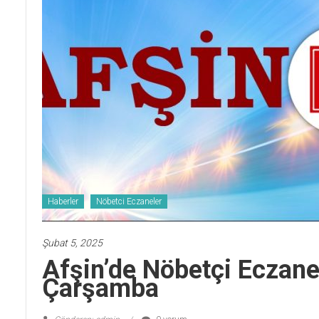
Haberler
Nöbetci Eczaneler
Şubat 5, 2025
Afşin’de Nöbetçi Eczan
Çarşamba