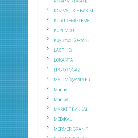
KİTAP KIRTASİYE
KOZMETİK – BAKIM
KURU TEMİZLEME
KUYUMCU
Kuyumcu Sektörü
LASTİKÇİ
LOKANTA
LPG OTOGAZ
MALİ MÜŞAVİRLER
Manav
Manşet
MARKET BAKKAL
MEDİKAL
MERMER GRANİT