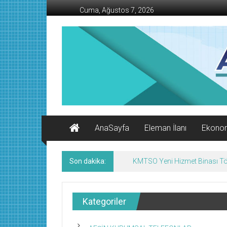
İçeriğe
Cuma, Ağustos 7, 2026
geç
AFŞİN
İŞ
MERKEZİ
Afşin'in
Ekonomi
Kanalı
AnaSayfa
Eleman İlanı
Ekono
Son dakika:
KMTSO Yeni Hizmet Binası Tör
Kategoriler