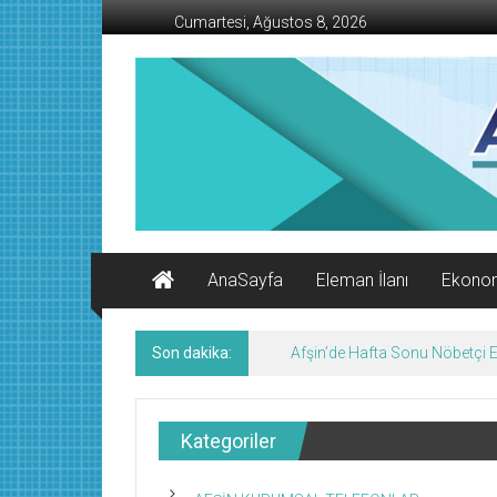
İçeriğe
Cumartesi, Ağustos 8, 2026
geç
AFŞİN
İŞ
MERKEZİ
Afşin'in
Ekonomi
Kanalı
AnaSayfa
Eleman İlanı
Ekono
Son dakika:
Afşin’de Hafta Sonu Nöbetçi
Kategoriler