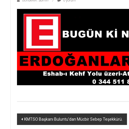
Gönderen: admin
0 yorum
Yazı
KMTSO Başkanı Buluntu’dan Mücbir Sebep Teşekkürü.
dolaşımı