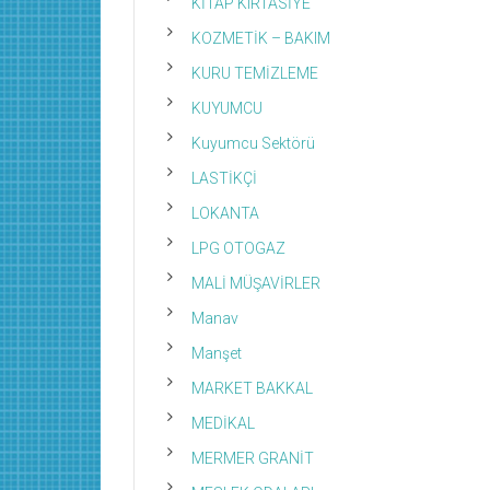
KİTAP KIRTASİYE
KOZMETİK – BAKIM
KURU TEMİZLEME
KUYUMCU
Kuyumcu Sektörü
LASTİKÇİ
LOKANTA
LPG OTOGAZ
MALİ MÜŞAVİRLER
Manav
Manşet
MARKET BAKKAL
MEDİKAL
MERMER GRANİT