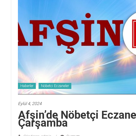
Haberler
Nöbetci Eczaneler
Eylül 4, 2024
Afşin’de Nöbetçi Eczane
Çarşamba