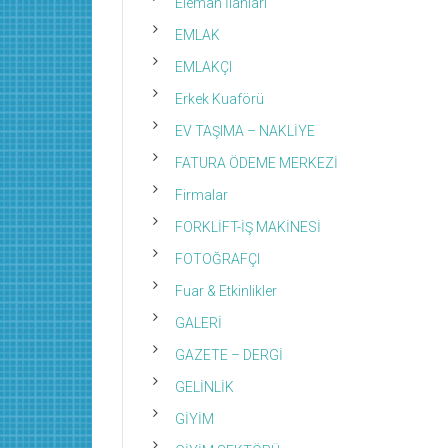
Eleman İlanları
EMLAK
EMLAKÇI
Erkek Kuaförü
EV TAŞIMA – NAKLİYE
FATURA ÖDEME MERKEZİ
Firmalar
FORKLİFT-İŞ MAKİNESİ
FOTOĞRAFÇI
Fuar & Etkinlikler
GALERİ
GAZETE – DERGİ
GELİNLİK
GİYİM