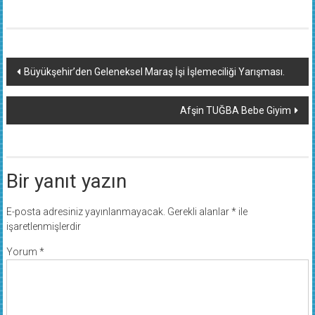
Yazı
Büyükşehir’den Geleneksel Maraş İşi İşlemeciliği Yarışması.
dolaşımı
Afşin TUĞBA Bebe Giyim
Bir yanıt yazın
E-posta adresiniz yayınlanmayacak.
Gerekli alanlar
*
ile
işaretlenmişlerdir
Yorum
*