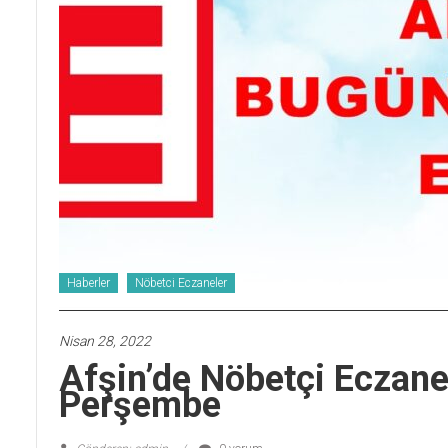
Haberler
Nöbetci Eczaneler
Nisan 28, 2022
Afşin’de Nöbetçi Eczan
Perşembe