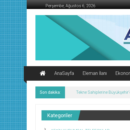
İçeriğe
Perşembe, Ağustos 6, 2026
geç
AFŞİN
İŞ
MERKEZİ
Afşin'in
Ekonomi
Kanalı
AnaSayfa
Eleman İlanı
Ekono
Son dakika:
Tekne Sahiplerine Büyükşehir’de
Kategoriler