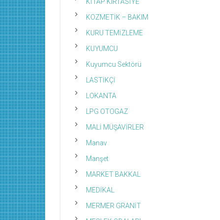
KİTAP KIRTASİYE
KOZMETİK – BAKIM
KURU TEMİZLEME
KUYUMCU
Kuyumcu Sektörü
LASTİKÇİ
LOKANTA
LPG OTOGAZ
MALİ MÜŞAVİRLER
Manav
Manşet
MARKET BAKKAL
MEDİKAL
MERMER GRANİT