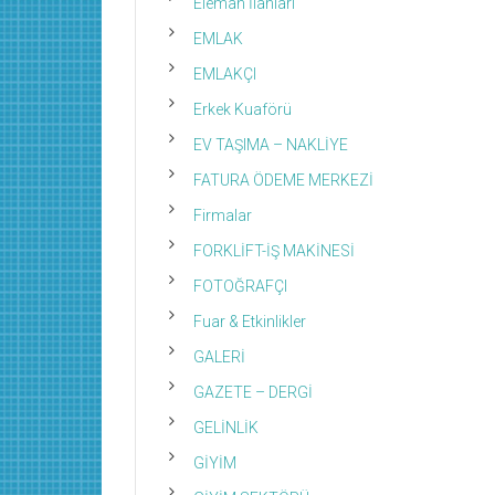
Eleman İlanları
EMLAK
EMLAKÇI
Erkek Kuaförü
EV TAŞIMA – NAKLİYE
FATURA ÖDEME MERKEZİ
Firmalar
FORKLİFT-İŞ MAKİNESİ
FOTOĞRAFÇI
Fuar & Etkinlikler
GALERİ
GAZETE – DERGİ
GELİNLİK
GİYİM