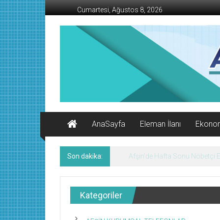
İçeriğe
Cumartesi, Ağustos 8, 2026
geç
AFŞİN
İŞ
MERKEZİ
Afşin'in
Ekonomi
Kanalı
AnaSayfa
Eleman İlanı
Ekono
Son dakika:
KMTSO Yeni Hizmet Binası Tör
Kategoriler