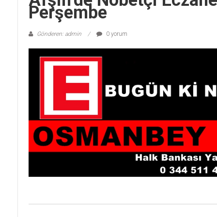
Afşin’de Nöbetçi Eczan
Perşembe
Gönderen: admin
0 yorum