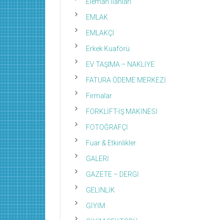
Eleman İlanları
EMLAK
EMLAKÇI
Erkek Kuaförü
EV TAŞIMA – NAKLİYE
FATURA ÖDEME MERKEZİ
Firmalar
FORKLİFT-İŞ MAKİNESİ
FOTOĞRAFÇI
Fuar & Etkinlikler
GALERİ
GAZETE – DERGİ
GELİNLİK
GİYİM