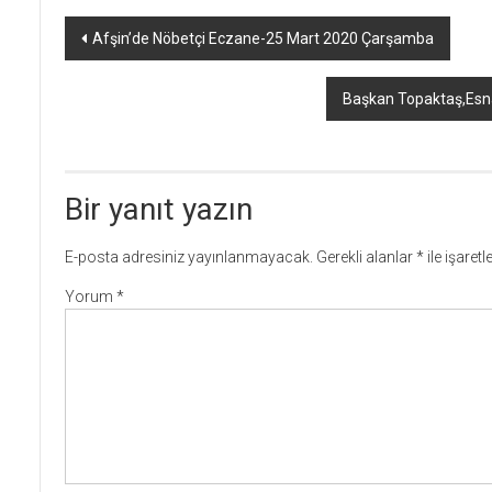
Yazı
Afşin’de Nöbetçi Eczane-25 Mart 2020 Çarşamba
dolaşımı
Başkan Topaktaş,Esnaf
Bir yanıt yazın
E-posta adresiniz yayınlanmayacak.
Gerekli alanlar
*
ile işaret
Yorum
*