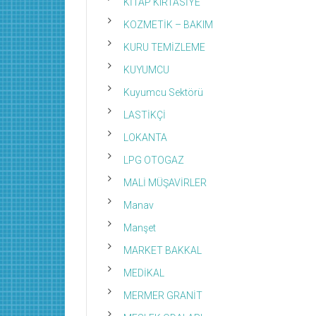
KİTAP KIRTASİYE
KOZMETİK – BAKIM
KURU TEMİZLEME
KUYUMCU
Kuyumcu Sektörü
LASTİKÇİ
LOKANTA
LPG OTOGAZ
MALİ MÜŞAVİRLER
Manav
Manşet
MARKET BAKKAL
MEDİKAL
MERMER GRANİT