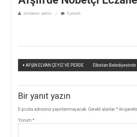
Afşin’de Nöbetçi Eczane
Gönderen: admin
0 yorum
Yazı
AFŞİN ELVAN ÇEYİZ VE PERDE
Elbistan Belediyesinde
dolaşımı
Bir yanıt yazın
E-posta adresiniz yayınlanmayacak.
Gerekli alanlar
*
ile işaret
Yorum
*