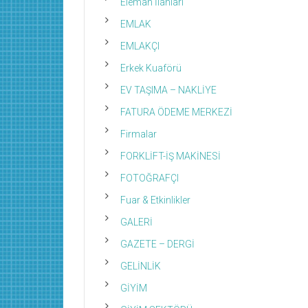
Eleman İlanları
EMLAK
EMLAKÇI
Erkek Kuaförü
EV TAŞIMA – NAKLİYE
FATURA ÖDEME MERKEZİ
Firmalar
FORKLİFT-İŞ MAKİNESİ
FOTOĞRAFÇI
Fuar & Etkinlikler
GALERİ
GAZETE – DERGİ
GELİNLİK
GİYİM