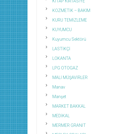
KİTAP KIRTASİYE
KOZMETİK – BAKIM
KURU TEMİZLEME
KUYUMCU
Kuyumcu Sektörü
LASTİKÇİ
LOKANTA
LPG OTOGAZ
MALİ MÜŞAVİRLER
Manav
Manşet
MARKET BAKKAL
MEDİKAL
MERMER GRANİT