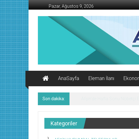
İçeriğe
Pazar, Ağustos 9, 2026
geç
AFŞİN
İŞ
MERKEZİ
Afşin'in
Ekonomi
Kanalı
AnaSayfa
Eleman İlanı
Ekono
Son dakika:
KMTSO Yeni Hizmet Binası Tör
Kategoriler