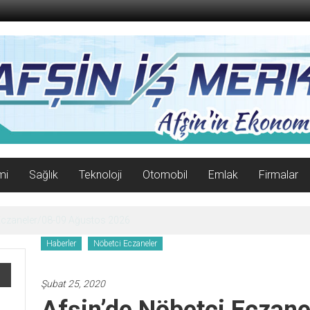
mi
Sağlık
Teknoloji
Otomobil
Emlak
Firmalar
enle Açıldı!
Haberler
Nöbetci Eczaneler
Şubat 25, 2020