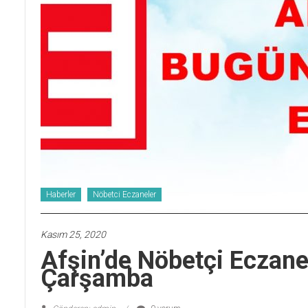
Haberler
Nöbetci Eczaneler
Kasım 25, 2020
Afşin’de Nöbetçi Ecza
Çarşamba