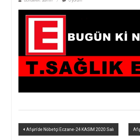
Gönderen: admin
0 yorum
Yazı
Afşin’de Nöbetçi Eczane-24 KASIM 2020 Salı
Afş
dolaşımı