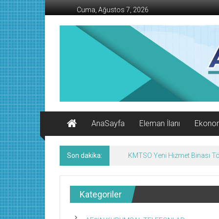
İçeriğe
Cuma, Ağustos 7, 2026
geç
AFŞİN
İŞ
MERKEZİ
Afşin'in
Ekonomi
Kanalı
AnaSayfa
Eleman İlanı
Ekono
Son dakika:
KMTSO Yeni Hizmet Binası Tör
Kategoriler