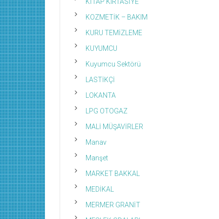
KİTAP KIRTASİYE
KOZMETİK – BAKIM
KURU TEMİZLEME
KUYUMCU
Kuyumcu Sektörü
LASTİKÇİ
LOKANTA
LPG OTOGAZ
MALİ MÜŞAVİRLER
Manav
Manşet
MARKET BAKKAL
MEDİKAL
MERMER GRANİT