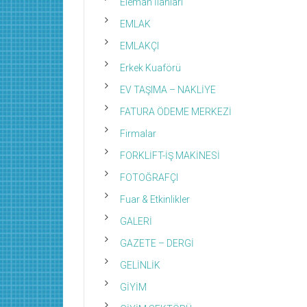
Eleman İlanları
EMLAK
EMLAKÇI
Erkek Kuaförü
EV TAŞIMA – NAKLİYE
FATURA ÖDEME MERKEZİ
Firmalar
FORKLİFT-İŞ MAKİNESİ
FOTOĞRAFÇI
Fuar & Etkinlikler
GALERİ
GAZETE – DERGİ
GELİNLİK
GİYİM