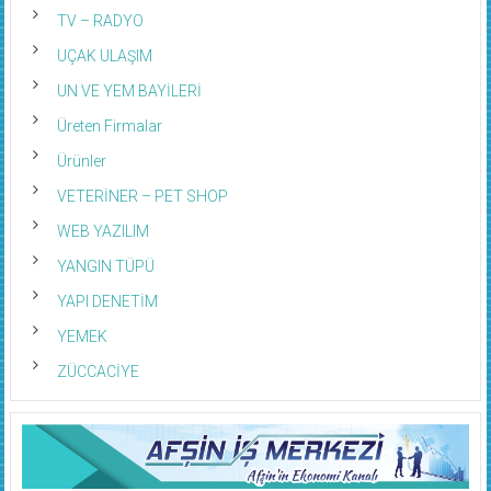
TV – RADYO
UÇAK ULAŞIM
UN VE YEM BAYİLERİ
Üreten Firmalar
Ürünler
VETERİNER – PET SHOP
WEB YAZILIM
YANGIN TÜPÜ
YAPI DENETİM
YEMEK
ZÜCCACİYE