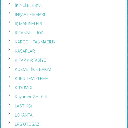
İKİNCİ EL EŞYA
İNŞAAT FİRMASI
İŞ MAKİNELERİ
İSTANBULLUOĞLU
KARGO – TAŞIMACILIK
KASAPLAR
KİTAP KIRTASİYE
KOZMETİK – BAKIM
KURU TEMİZLEME
KUYUMCU
Kuyumcu Sektörü
LASTİKÇİ
LOKANTA
LPG OTOGAZ