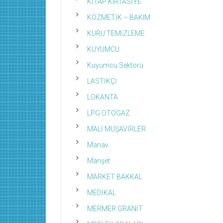
KİTAP KIRTASİYE
KOZMETİK – BAKIM
KURU TEMİZLEME
KUYUMCU
Kuyumcu Sektörü
LASTİKÇİ
LOKANTA
LPG OTOGAZ
MALİ MÜŞAVİRLER
Manav
Manşet
MARKET BAKKAL
MEDİKAL
MERMER GRANİT