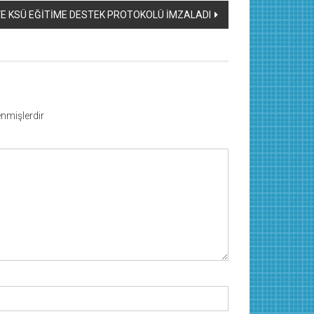
E KSÜ EĞİTİME DESTEK PROTOKOLÜ İMZALADI
lenmişlerdir