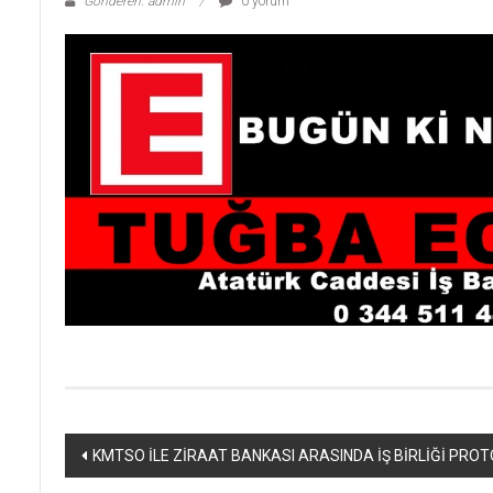
Gönderen: admin
0 yorum
Yazı
KMTSO İLE ZİRAAT BANKASI ARASINDA İŞ BİRLİĞİ PRO
dolaşımı