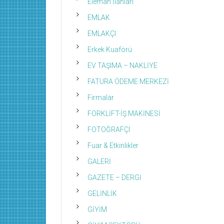
Eleman İlanları
EMLAK
EMLAKÇI
Erkek Kuaförü
EV TAŞIMA – NAKLİYE
FATURA ÖDEME MERKEZİ
Firmalar
FORKLİFT-İŞ MAKİNESİ
FOTOĞRAFÇI
Fuar & Etkinlikler
GALERİ
GAZETE – DERGİ
GELİNLİK
GİYİM