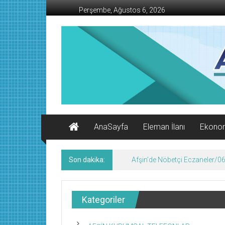
İçeriğe
Perşembe, Ağustos 6, 2026
geç
AFŞİN
İŞ
MERKEZİ
Afşin'in
Ekonomi
Kanalı
AnaSayfa
Eleman İlanı
Ekono
Son dakika:
Afşin’de Nöbetçi Eczaneler/
Kategoriler