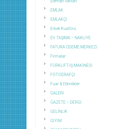
Eleman İlanları
EMLAK
EMLAKÇI
Erkek Kuaförü
EV TAŞIMA – NAKLİYE
FATURA ÖDEME MERKEZİ
Firmalar
FORKLİFT-İŞ MAKİNESİ
FOTOĞRAFÇI
Fuar & Etkinlikler
GALERİ
GAZETE – DERGİ
GELİNLİK
GİYİM