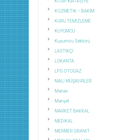
KİTAP KIRTASİYE
KOZMETİK – BAKIM
KURU TEMİZLEME
KUYUMCU
Kuyumcu Sektörü
LASTİKÇİ
LOKANTA
LPG OTOGAZ
MALİ MÜŞAVİRLER
Manav
Manşet
MARKET BAKKAL
MEDİKAL
MERMER GRANİT