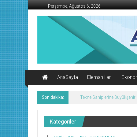
İçeriğe
Perşembe, Ağustos 6, 2026
geç
AFŞİN
İŞ
MERKEZİ
Afşin'in
Ekonomi
Kanalı
AnaSayfa
Eleman İlanı
Ekono
Son dakika:
Tekne Sahiplerine Büyükşehir’de
Kategoriler