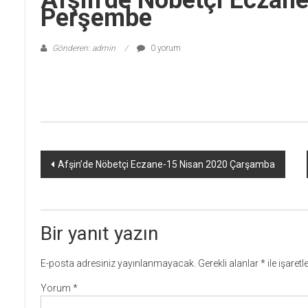
Afşin’de Nöbetçi Eczan
Perşembe
Gönderen: admin
0 yorum
Yazı
Afşin’de Nöbetçi Eczane-15 Nisan 2020 Çarşamba
dolaşımı
Bir yanıt yazın
E-posta adresiniz yayınlanmayacak.
Gerekli alanlar
*
ile işaret
Yorum
*