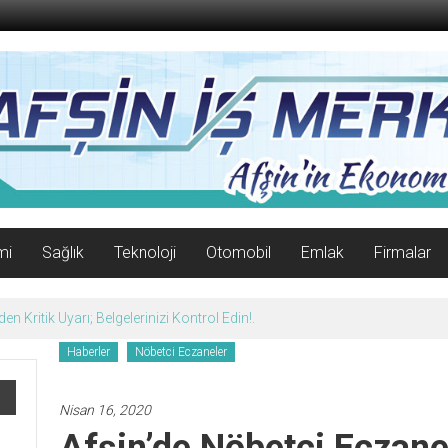
mi
Sağlık
Teknoloji
Otomobil
Emlak
Firmalar
n Kritik Uyarı; Belgelerinizi Kontrol Edin!.
Haberler
Nöbetci Eczaneler
Nisan 16, 2020