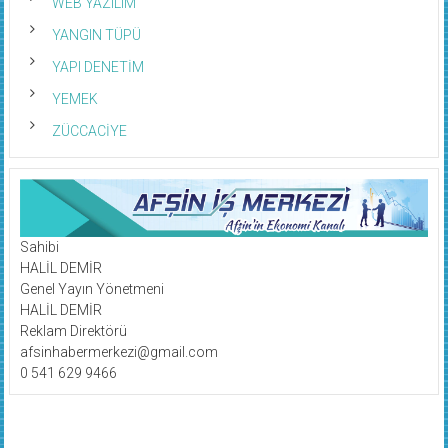
WEB YAZILIM
YANGIN TÜPÜ
YAPI DENETİM
YEMEK
ZÜCCACİYE
Sahibi
HALİL DEMİR
Genel Yayın Yönetmeni
HALİL DEMİR
Reklam Direktörü
afsinhabermerkezi@gmail.com
0 541 629 9466