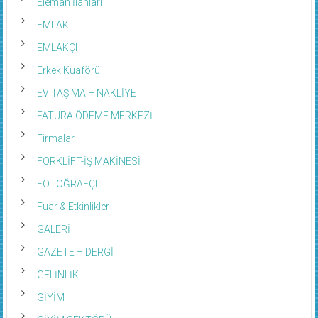
Eleman İlanları
EMLAK
EMLAKÇI
Erkek Kuaförü
EV TAŞIMA – NAKLİYE
FATURA ÖDEME MERKEZİ
Firmalar
FORKLİFT-İŞ MAKİNESİ
FOTOĞRAFÇI
Fuar & Etkinlikler
GALERİ
GAZETE – DERGİ
GELİNLİK
GİYİM