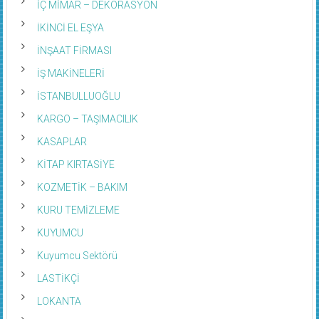
İÇ MİMAR – DEKORASYON
İKİNCİ EL EŞYA
İNŞAAT FİRMASI
İŞ MAKİNELERİ
İSTANBULLUOĞLU
KARGO – TAŞIMACILIK
KASAPLAR
KİTAP KIRTASİYE
KOZMETİK – BAKIM
KURU TEMİZLEME
KUYUMCU
Kuyumcu Sektörü
LASTİKÇİ
LOKANTA