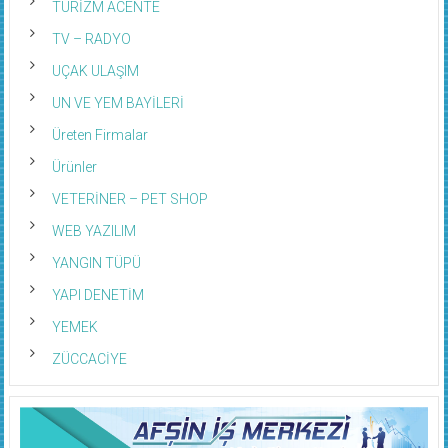
TURİZM ACENTE
TV – RADYO
UÇAK ULAŞIM
UN VE YEM BAYİLERİ
Üreten Firmalar
Ürünler
VETERİNER – PET SHOP
WEB YAZILIM
YANGIN TÜPÜ
YAPI DENETİM
YEMEK
ZÜCCACİYE