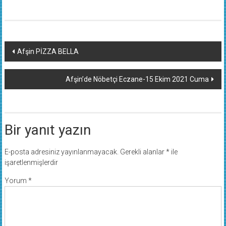
Yazı
Afşin PİZZA BELLA
dolaşımı
Afşin’de Nöbetçi Eczane-15 Ekim 2021 Cuma
Bir yanıt yazın
E-posta adresiniz yayınlanmayacak.
Gerekli alanlar
*
ile
işaretlenmişlerdir
Yorum
*