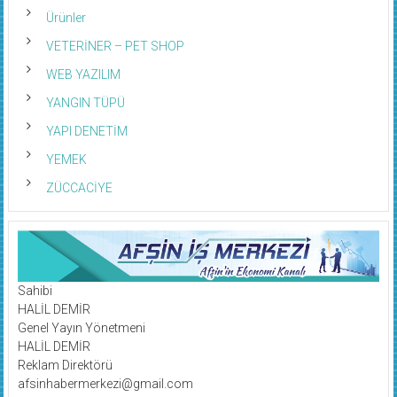
Ürünler
VETERİNER – PET SHOP
WEB YAZILIM
YANGIN TÜPÜ
YAPI DENETİM
YEMEK
ZÜCCACİYE
Sahibi
HALİL DEMİR
Genel Yayın Yönetmeni
HALİL DEMİR
Reklam Direktörü
afsinhabermerkezi@gmail.com