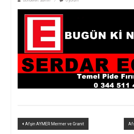
Gönderen: admin
0 yorum
Yazı
Afşin AYMER Mermer ve Granit
Af
dolaşımı