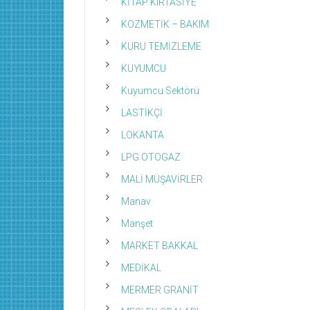
KİTAP KIRTASİYE
KOZMETİK – BAKIM
KURU TEMİZLEME
KUYUMCU
Kuyumcu Sektörü
LASTİKÇİ
LOKANTA
LPG OTOGAZ
MALİ MÜŞAVİRLER
Manav
Manşet
MARKET BAKKAL
MEDİKAL
MERMER GRANİT