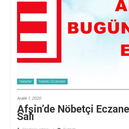
Haberler
Nöbetci Eczaneler
Aralık 1, 2020
Afşin’de Nöbetçi Eczan
Salı