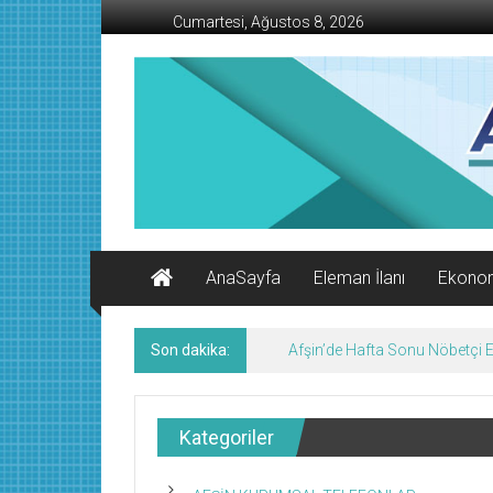
İçeriğe
Cumartesi, Ağustos 8, 2026
geç
AFŞİN
İŞ
MERKEZİ
Afşin'in
Ekonomi
Kanalı
AnaSayfa
Eleman İlanı
Ekono
Son dakika:
Afşin’de Hafta Sonu Nöbetçi
Kategoriler