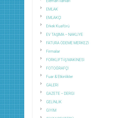
Eleman İlanları
EMLAK
EMLAKÇI
Erkek Kuaförü
EV TAŞIMA – NAKLİYE
FATURA ÖDEME MERKEZİ
Firmalar
FORKLİFT-İŞ MAKİNESİ
FOTOĞRAFÇI
Fuar & Etkinlikler
GALERİ
GAZETE – DERGİ
GELİNLİK
GİYİM