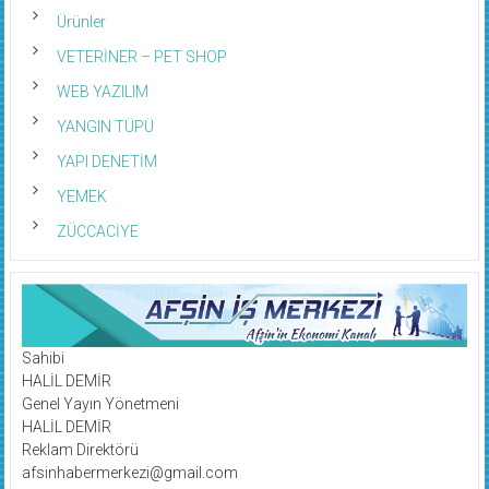
Ürünler
VETERİNER – PET SHOP
WEB YAZILIM
YANGIN TÜPÜ
YAPI DENETİM
YEMEK
ZÜCCACİYE
Sahibi
HALİL DEMİR
Genel Yayın Yönetmeni
HALİL DEMİR
Reklam Direktörü
afsinhabermerkezi@gmail.com