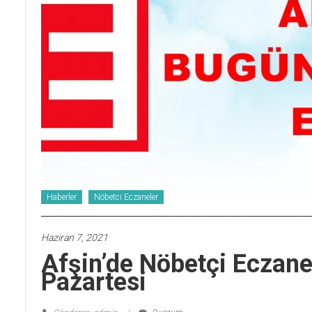
Haberler
Nöbetci Eczaneler
Haziran 7, 2021
Afşin’de Nöbetçi Eczan
Pazartesi