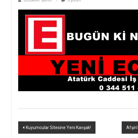
Gönderen: admin
0 yorum
Yazı
Kuyumcular Sitesine Yeni Kavşak!
Afşin
dolaşımı