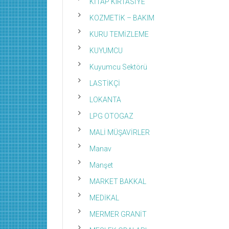
KİTAP KIRTASİYE
KOZMETİK – BAKIM
KURU TEMİZLEME
KUYUMCU
Kuyumcu Sektörü
LASTİKÇİ
LOKANTA
LPG OTOGAZ
MALİ MÜŞAVİRLER
Manav
Manşet
MARKET BAKKAL
MEDİKAL
MERMER GRANİT