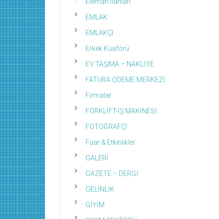
Eleman İlanları
EMLAK
EMLAKÇI
Erkek Kuaförü
EV TAŞIMA – NAKLİYE
FATURA ÖDEME MERKEZİ
Firmalar
FORKLİFT-İŞ MAKİNESİ
FOTOĞRAFÇI
Fuar & Etkinlikler
GALERİ
GAZETE – DERGİ
GELİNLİK
GİYİM