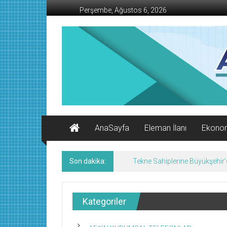
İçeriğe
Perşembe, Ağustos 6, 2026
geç
AFŞİN
İŞ
MERKEZİ
Afşin'in
Ekonomi
Kanalı
AnaSayfa
Eleman İlanı
Ekono
Son dakika:
Tekne Sahiplerine Büyükşehir’de
Kategoriler