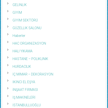
GELİNLİK
GİYİM
GİYİM SEKTÖRÜ
GÜZELLİK SALONU
Haberler
HAC ORGANİZASYON
HALI YIKAMA
HASTANE – POLIKLINIK
HURDACILIK
İÇ MİMAR – DEKORASYON
İKİNCİ EL EŞYA
İNŞAAT FİRMASI
İŞ MAKİNELERİ
İSTANBULLUOĞLU