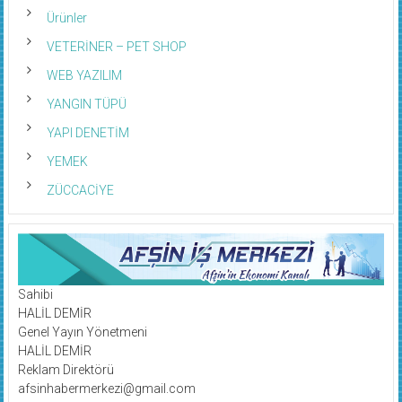
Ürünler
VETERİNER – PET SHOP
WEB YAZILIM
YANGIN TÜPÜ
YAPI DENETİM
YEMEK
ZÜCCACİYE
Sahibi
HALİL DEMİR
Genel Yayın Yönetmeni
HALİL DEMİR
Reklam Direktörü
afsinhabermerkezi@gmail.com
0 541 629 9466