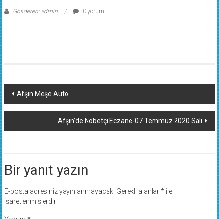
Gönderen: admin
0 yorum
Yazı
Afşin Meşe Auto
dolaşımı
Afşin’de Nöbetçi Eczane-07 Temmuz 2020 Salı
Bir yanıt yazın
E-posta adresiniz yayınlanmayacak.
Gerekli alanlar
*
ile
işaretlenmişlerdir
Yorum
*