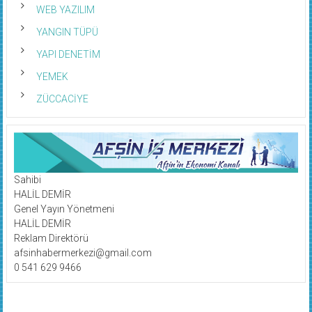
WEB YAZILIM
YANGIN TÜPÜ
YAPI DENETİM
YEMEK
ZÜCCACİYE
Sahibi
HALİL DEMİR
Genel Yayın Yönetmeni
HALİL DEMİR
Reklam Direktörü
afsinhabermerkezi@gmail.com
0 541 629 9466