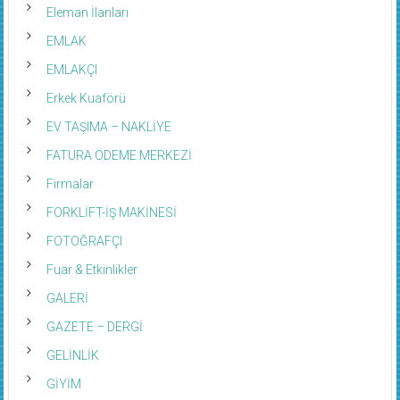
Eleman İlanları
EMLAK
EMLAKÇI
Erkek Kuaförü
EV TAŞIMA – NAKLİYE
FATURA ÖDEME MERKEZİ
Firmalar
FORKLİFT-İŞ MAKİNESİ
FOTOĞRAFÇI
Fuar & Etkinlikler
GALERİ
GAZETE – DERGİ
GELİNLİK
GİYİM