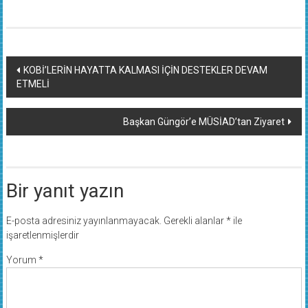
Yazı
KOBİ’LERİN HAYATTA KALMASI İÇİN DESTEKLER DEVAM
ETMELİ
dolaşımı
Başkan Güngör’e MÜSİAD’tan Ziyaret
Bir yanıt yazın
E-posta adresiniz yayınlanmayacak.
Gerekli alanlar
*
ile
işaretlenmişlerdir
Yorum
*