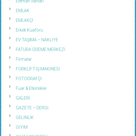
Eleman İlanları
EMLAK
EMLAKÇI
Erkek Kuaförü
EV TAŞIMA – NAKLİYE
FATURA ÖDEME MERKEZİ
Firmalar
FORKLİFT-İŞ MAKİNESİ
FOTOĞRAFÇI
Fuar & Etkinlikler
GALERİ
GAZETE – DERGİ
GELİNLİK
GİYİM