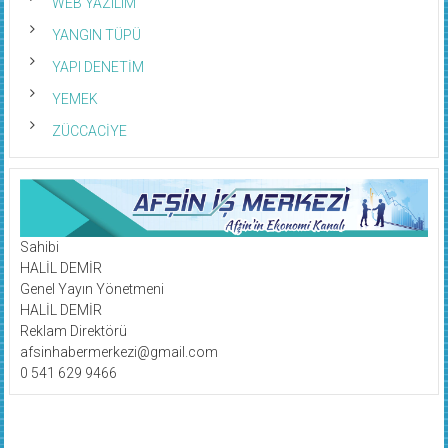
WEB YAZILIM
YANGIN TÜPÜ
YAPI DENETİM
YEMEK
ZÜCCACİYE
Sahibi
HALİL DEMİR
Genel Yayın Yönetmeni
HALİL DEMİR
Reklam Direktörü
afsinhabermerkezi@gmail.com
0 541 629 9466