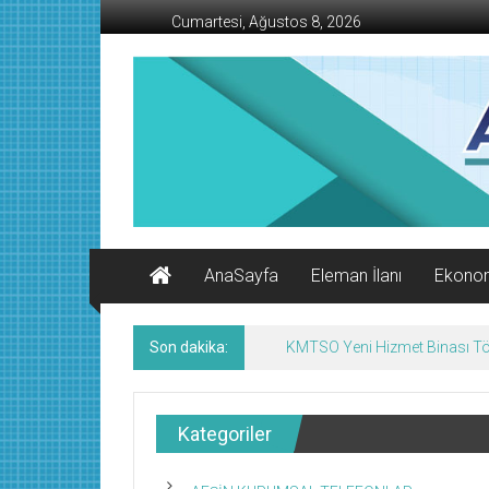
İçeriğe
Cumartesi, Ağustos 8, 2026
geç
AFŞİN
İŞ
MERKEZİ
Afşin'in
Ekonomi
Kanalı
AnaSayfa
Eleman İlanı
Ekono
Son dakika:
KMTSO Yeni Hizmet Binası Tör
Kategoriler