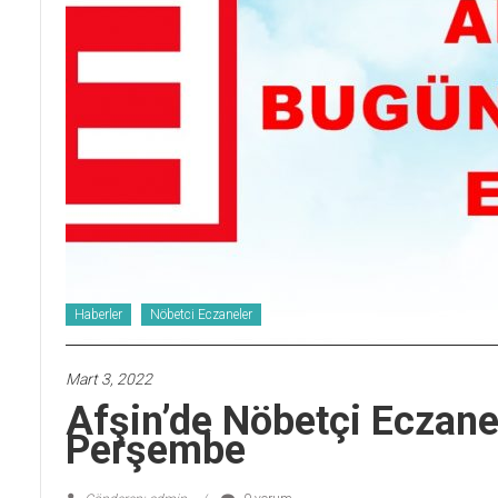
Haberler
Nöbetci Eczaneler
Mart 3, 2022
Afşin’de Nöbetçi Ecza
Perşembe