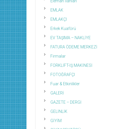
Eleman İlanları
EMLAK
EMLAKÇI
Erkek Kuaförü
EV TAŞIMA – NAKLİYE
FATURA ÖDEME MERKEZİ
Firmalar
FORKLİFT-İŞ MAKİNESİ
FOTOĞRAFÇI
Fuar & Etkinlikler
GALERİ
GAZETE – DERGİ
GELİNLİK
GİYİM