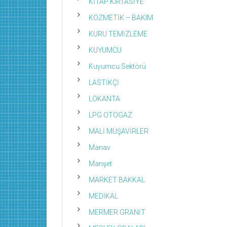
KİTAP KIRTASİYE
KOZMETİK – BAKIM
KURU TEMİZLEME
KUYUMCU
Kuyumcu Sektörü
LASTİKÇİ
LOKANTA
LPG OTOGAZ
MALİ MÜŞAVİRLER
Manav
Manşet
MARKET BAKKAL
MEDİKAL
MERMER GRANİT