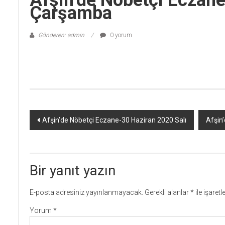
Afşin’de Nöbetçi Ecza
Çarşamba
Gönderen: admin
0 yorum
Yazı
Afşin’de Nöbetçi Eczane-30 Haziran 2020 Salı
Afşin
dolaşımı
Bir yanıt yazın
E-posta adresiniz yayınlanmayacak.
Gerekli alanlar
*
ile işaret
Yorum
*