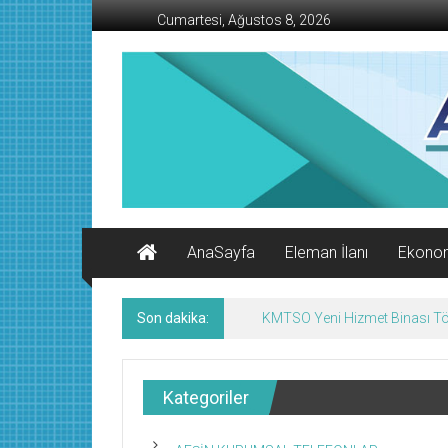
İçeriğe
Cumartesi, Ağustos 8, 2026
geç
AFŞİN
İŞ
MERKEZİ
Afşin'in
Ekonomi
Kanalı
AnaSayfa
Eleman İlanı
Ekono
Son dakika:
KMTSO Yeni Hizmet Binası Tör
Kategoriler