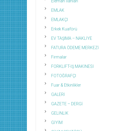
Eleman İlanları
EMLAK
EMLAKÇI
Erkek Kuaförü
EV TAŞIMA – NAKLİYE
FATURA ÖDEME MERKEZİ
Firmalar
FORKLİFT-İŞ MAKİNESİ
FOTOĞRAFÇI
Fuar & Etkinlikler
GALERİ
GAZETE – DERGİ
GELİNLİK
GİYİM