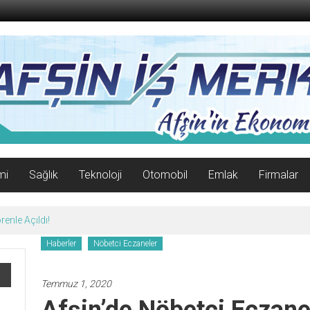
mi
Sağlık
Teknoloji
Otomobil
Emlak
Firmalar
enle Açıldı!
Haberler
Nöbetci Eczaneler
Temmuz 1, 2020