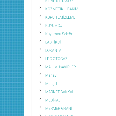
KİTAP KIRTASİYE
KOZMETİK – BAKIM
KURU TEMİZLEME
KUYUMCU
Kuyumcu Sektörü
LASTİKÇİ
LOKANTA
LPG OTOGAZ
MALİ MÜŞAVİRLER
Manav
Manşet
MARKET BAKKAL
MEDİKAL
MERMER GRANİT