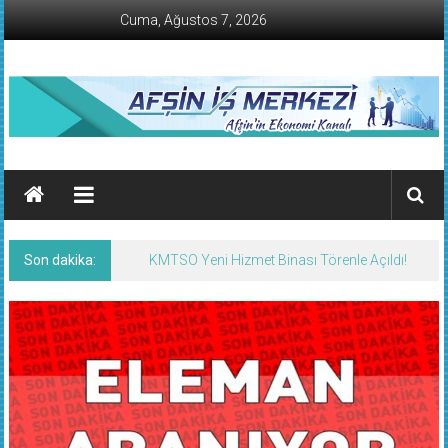
İçeriğe
Cuma, Ağustos 7, 2026
geç
AFŞİN
İŞ
MERKEZİ
Son dakika:
KMTSO Yeni Hizmet Binası Törenle Açıldı!
Afşin'in
Ekonomi
Kanalı