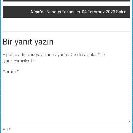
Afşin’de Nöbetçi Eczaneler-04 Temmuz 2023 Salı
Bir yanıt yazın
E-posta adresiniz yayınlanmayacak.
Gerekli alanlar
*
ile
işaretlenmişlerdir
Yorum
*
Ad
*