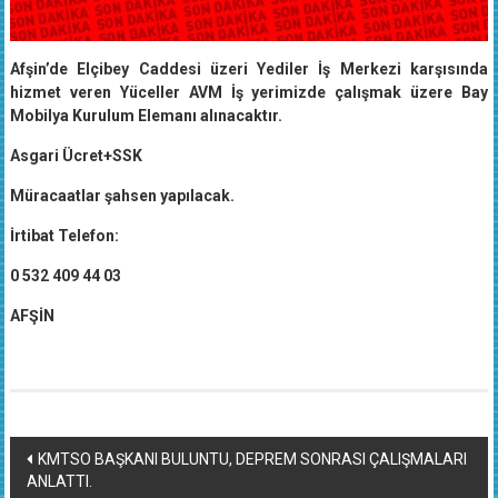
Afşin’de Elçibey Caddesi üzeri Yediler İş Merkezi karşısında
hizmet veren Yüceller AVM İş yerimizde çalışmak üzere Bay
Mobilya Kurulum Elemanı alınacaktır.
Asgari Ücret+SSK
Müracaatlar şahsen yapılacak.
İrtibat Telefon:
0 532 409 44 03
AFŞİN
Yazı
KMTSO BAŞKANI BULUNTU, DEPREM SONRASI ÇALIŞMALARI
ANLATTI.
dolaşımı