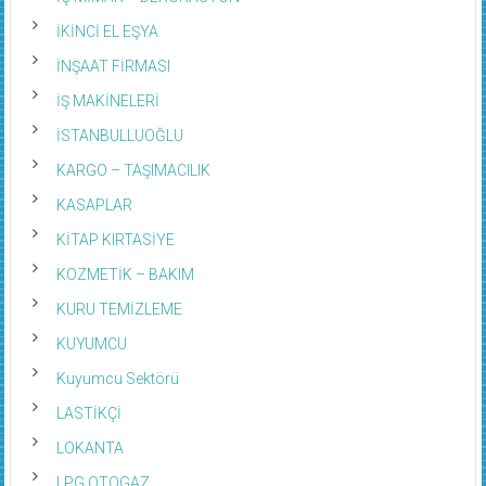
İKİNCİ EL EŞYA
İNŞAAT FİRMASI
İŞ MAKİNELERİ
İSTANBULLUOĞLU
KARGO – TAŞIMACILIK
KASAPLAR
KİTAP KIRTASİYE
KOZMETİK – BAKIM
KURU TEMİZLEME
KUYUMCU
Kuyumcu Sektörü
LASTİKÇİ
LOKANTA
LPG OTOGAZ