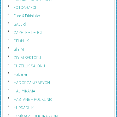
FOTOĞRAFÇI
Fuar & Etkinlikler
GALERİ
GAZETE – DERGİ
GELİNLİK
GİYİM
GİYİM SEKTÖRÜ
GÜZELLİK SALONU
Haberler
HAC ORGANİZASYON
HALI YIKAMA
HASTANE – POLIKLINIK
HURDACILIK
İÇ MİMAR – DEKORASYON