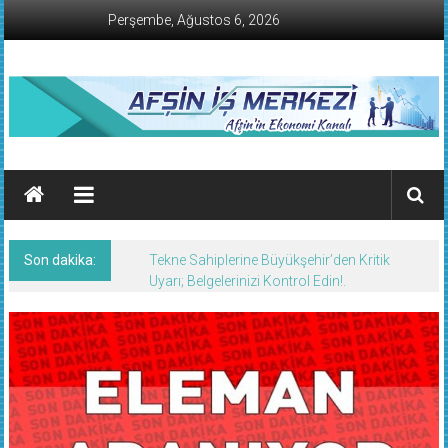
İçeriğe
Perşembe, Ağustos 6, 2026
geç
AFŞİN
İŞ
MERKEZİ
Son dakika:
Tekne Sahiplerine Büyükşehir’den Kritik
Afşin'in
Uyarı; Belgelerinizi Kontrol Edin!.
Ekonomi
Kanalı