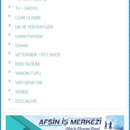
TV – RADYO
UÇAK ULAŞIM
UN VE YEM BAYİLERİ
Üreten Firmalar
Ürünler
VETERİNER – PET SHOP
WEB YAZILIM
YANGIN TÜPÜ
YAPI DENETİM
YEMEK
ZÜCCACİYE