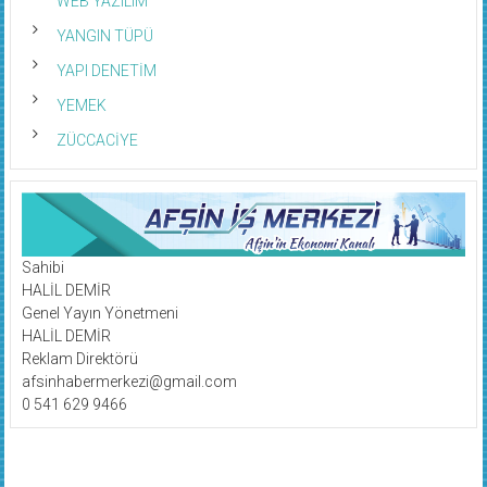
WEB YAZILIM
YANGIN TÜPÜ
YAPI DENETİM
YEMEK
ZÜCCACİYE
Sahibi
HALİL DEMİR
Genel Yayın Yönetmeni
HALİL DEMİR
Reklam Direktörü
afsinhabermerkezi@gmail.com
0 541 629 9466