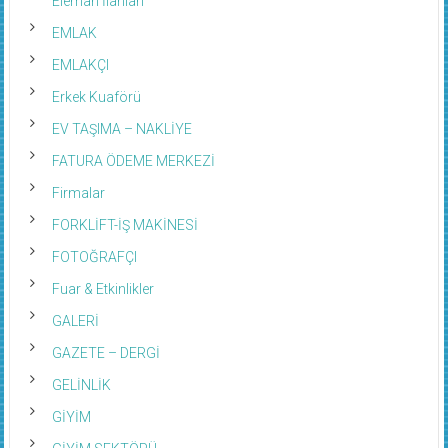
Eleman İlanları
EMLAK
EMLAKÇI
Erkek Kuaförü
EV TAŞIMA – NAKLİYE
FATURA ÖDEME MERKEZİ
Firmalar
FORKLİFT-İŞ MAKİNESİ
FOTOĞRAFÇI
Fuar & Etkinlikler
GALERİ
GAZETE – DERGİ
GELİNLİK
GİYİM