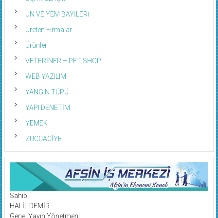
UN VE YEM BAYİLERİ
Üreten Firmalar
Ürünler
VETERİNER – PET SHOP
WEB YAZILIM
YANGIN TÜPÜ
YAPI DENETİM
YEMEK
ZÜCCACİYE
Sahibi
HALİL DEMİR
Genel Yayın Yönetmeni