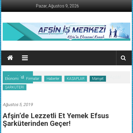
İçeriğe
Pazar, Ağustos 9, 2026
geç
AFŞİN
İŞ
MERKEZİ
Son dakika:
KMTSO Yeni Hizmet Binası Törenle Açıldı!
Ekonomi
Firmalar
Haberler
KASAPLAR
Manşet
Afşin'in
ŞARKÜTERİ
Ekonomi
Kanalı
Ağustos 5, 2019
Afşin’de Lezzetli Et Yemek Efsus
Şarküterinden Geçer!