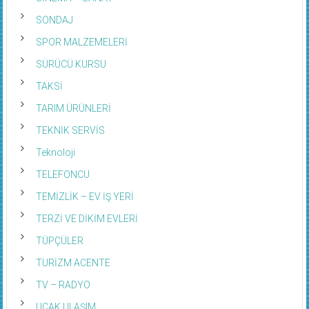
SONDAJ
SPOR MALZEMELERİ
SÜRÜCÜ KURSU
TAKSİ
TARIM ÜRÜNLERİ
TEKNİK SERVİS
Teknoloji
TELEFONCU
TEMİZLİK – EV İŞ YERİ
TERZİ VE DİKİM EVLERİ
TÜPÇÜLER
TURİZM ACENTE
TV – RADYO
UÇAK ULAŞIM