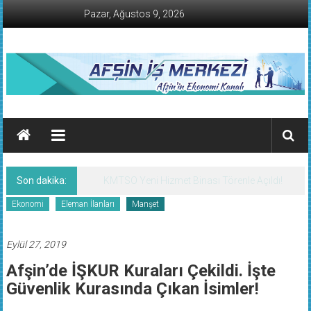
İçeriğe
Pazar, Ağustos 9, 2026
geç
AFŞİN
İŞ
MERKEZİ
Son dakika:
KMTSO Yeni Hizmet Binası Törenle Açıldı!
Afşin'in
Ekonomi
Eleman İlanları
Manşet
Ekonomi
Kanalı
Eylül 27, 2019
Afşin’de İŞKUR Kuraları Çekildi. İşte
Güvenlik Kurasında Çıkan İsimler!