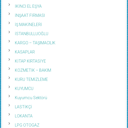
İKİNCİ EL EŞYA
İNŞAAT FİRMASI
İŞ MAKİNELERİ
İSTANBULLUOĞLU
KARGO – TAŞIMACILIK
KASAPLAR
KİTAP KIRTASİYE
KOZMETİK – BAKIM
KURU TEMİZLEME
KUYUMCU
Kuyumcu Sektörü
LASTİKÇİ
LOKANTA
LPG OTOGAZ