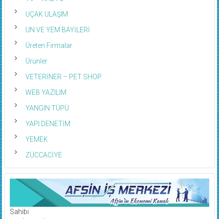
UÇAK ULAŞIM
UN VE YEM BAYİLERİ
Üreten Firmalar
Ürünler
VETERİNER – PET SHOP
WEB YAZILIM
YANGIN TÜPÜ
YAPI DENETİM
YEMEK
ZÜCCACİYE
Sahibi