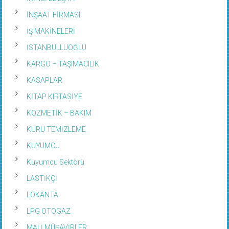
İNŞAAT FİRMASI
İŞ MAKİNELERİ
İSTANBULLUOĞLU
KARGO – TAŞIMACILIK
KASAPLAR
KİTAP KIRTASİYE
KOZMETİK – BAKIM
KURU TEMİZLEME
KUYUMCU
Kuyumcu Sektörü
LASTİKÇİ
LOKANTA
LPG OTOGAZ
MALİ MÜŞAVİRLER