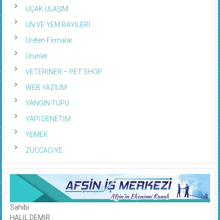
UÇAK ULAŞIM
UN VE YEM BAYİLERİ
Üreten Firmalar
Ürünler
VETERİNER – PET SHOP
WEB YAZILIM
YANGIN TÜPÜ
YAPI DENETİM
YEMEK
ZÜCCACİYE
Sahibi
HALİL DEMİR