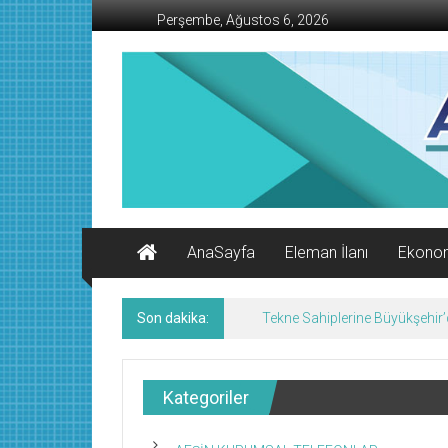
İçeriğe
Perşembe, Ağustos 6, 2026
geç
AFŞİN
İŞ
MERKEZİ
Afşin'in
Ekonomi
Kanalı
AnaSayfa
Eleman İlanı
Ekono
Son dakika:
Tekne Sahiplerine Büyükşehir’de
Kategoriler