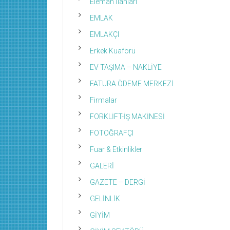
Eleman İlanları
EMLAK
EMLAKÇI
Erkek Kuaförü
EV TAŞIMA – NAKLİYE
FATURA ÖDEME MERKEZİ
Firmalar
FORKLİFT-İŞ MAKİNESİ
FOTOĞRAFÇI
Fuar & Etkinlikler
GALERİ
GAZETE – DERGİ
GELİNLİK
GİYİM