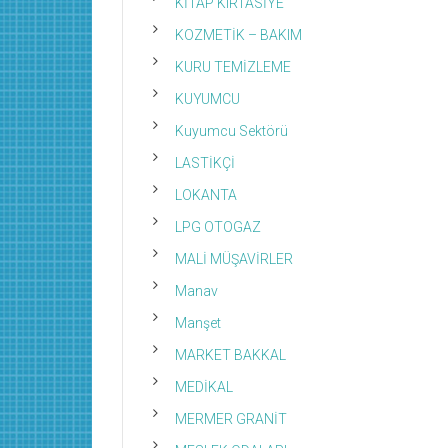
KİTAP KIRTASİYE
KOZMETİK – BAKIM
KURU TEMİZLEME
KUYUMCU
Kuyumcu Sektörü
LASTİKÇİ
LOKANTA
LPG OTOGAZ
MALİ MÜŞAVİRLER
Manav
Manşet
MARKET BAKKAL
MEDİKAL
MERMER GRANİT