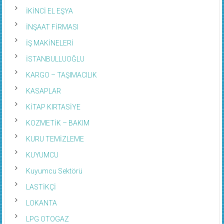
İKİNCİ EL EŞYA
İNŞAAT FİRMASI
İŞ MAKİNELERİ
İSTANBULLUOĞLU
KARGO – TAŞIMACILIK
KASAPLAR
KİTAP KIRTASİYE
KOZMETİK – BAKIM
KURU TEMİZLEME
KUYUMCU
Kuyumcu Sektörü
LASTİKÇİ
LOKANTA
LPG OTOGAZ