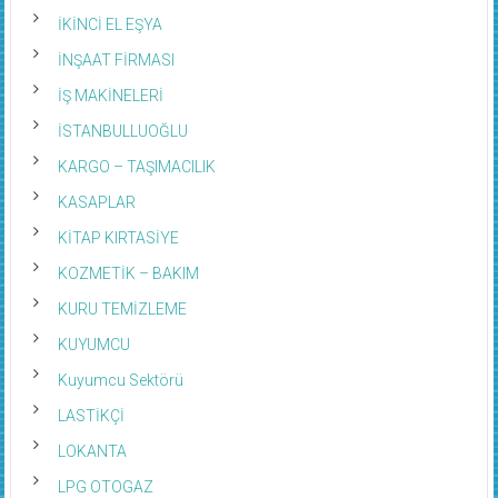
İKİNCİ EL EŞYA
İNŞAAT FİRMASI
İŞ MAKİNELERİ
İSTANBULLUOĞLU
KARGO – TAŞIMACILIK
KASAPLAR
KİTAP KIRTASİYE
KOZMETİK – BAKIM
KURU TEMİZLEME
KUYUMCU
Kuyumcu Sektörü
LASTİKÇİ
LOKANTA
LPG OTOGAZ