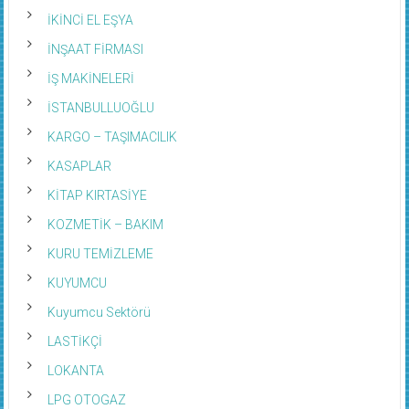
İKİNCİ EL EŞYA
İNŞAAT FİRMASI
İŞ MAKİNELERİ
İSTANBULLUOĞLU
KARGO – TAŞIMACILIK
KASAPLAR
KİTAP KIRTASİYE
KOZMETİK – BAKIM
KURU TEMİZLEME
KUYUMCU
Kuyumcu Sektörü
LASTİKÇİ
LOKANTA
LPG OTOGAZ