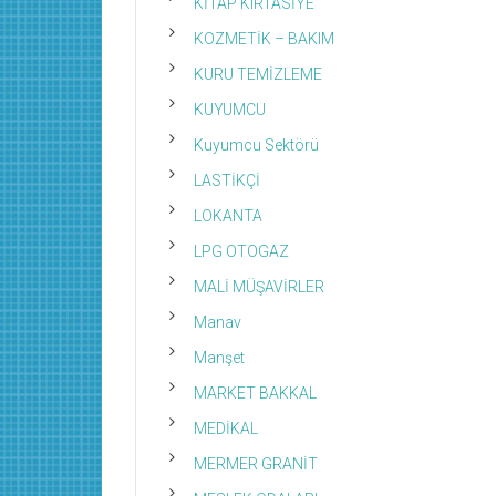
KİTAP KIRTASİYE
KOZMETİK – BAKIM
KURU TEMİZLEME
KUYUMCU
Kuyumcu Sektörü
LASTİKÇİ
LOKANTA
LPG OTOGAZ
MALİ MÜŞAVİRLER
Manav
Manşet
MARKET BAKKAL
MEDİKAL
MERMER GRANİT