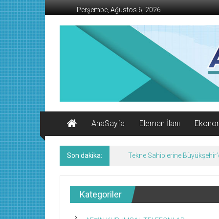
İçeriğe
Perşembe, Ağustos 6, 2026
geç
AFŞİN
İŞ
MERKEZİ
Afşin'in
Ekonomi
Kanalı
AnaSayfa
Eleman İlanı
Ekono
Son dakika:
Tekne Sahiplerine Büyükşehir’de
Kategoriler