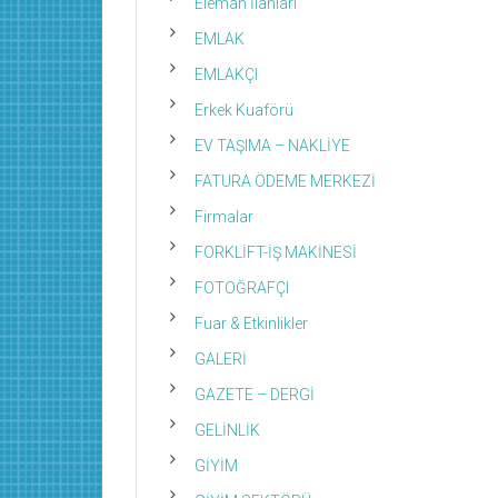
Eleman İlanları
EMLAK
EMLAKÇI
Erkek Kuaförü
EV TAŞIMA – NAKLİYE
FATURA ÖDEME MERKEZİ
Firmalar
FORKLİFT-İŞ MAKİNESİ
FOTOĞRAFÇI
Fuar & Etkinlikler
GALERİ
GAZETE – DERGİ
GELİNLİK
GİYİM