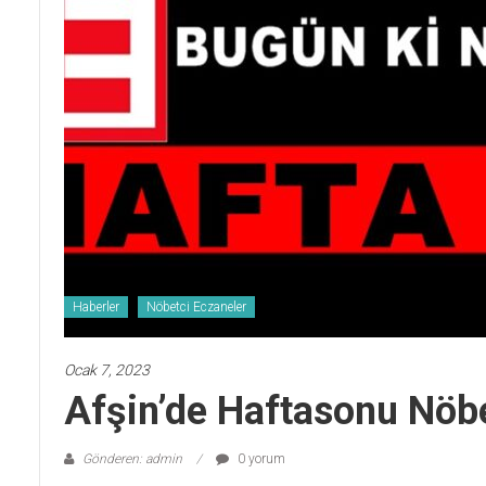
Haberler
Nöbetci Eczaneler
Ocak 7, 2023
Afşin’de Haftasonu Nöbe
Gönderen: admin
0 yorum