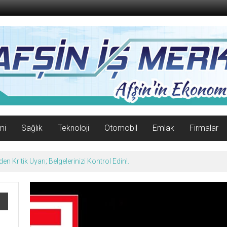
mi
Sağlık
Teknoloji
Otomobil
Emlak
Firmalar
n Kritik Uyarı; Belgelerinizi Kontrol Edin!.