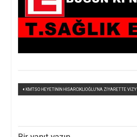
Yazı
KMTSO HEYETİNİN HİSARCIKLIOĞLU’NA ZİYARETTE VİZ
dolaşımı
Bir yanıt yazın