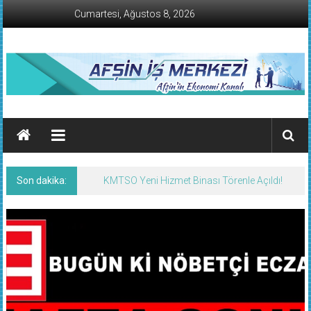
İçeriğe
Cumartesi, Ağustos 8, 2026
geç
AFŞİN
İŞ
MERKEZİ
Son dakika:
KMTSO Yeni Hizmet Binası Törenle Açıldı!
Afşin'in
Ekonomi
Kanalı