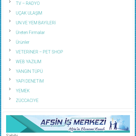
TV – RADYO
UÇAK ULAŞIM
UN VE YEM BAYİLERİ
Üreten Firmalar
Ürünler
VETERİNER – PET SHOP
WEB YAZILIM
YANGIN TÜPÜ
YAPI DENETİM
YEMEK
ZÜCCACİYE
Sahibi