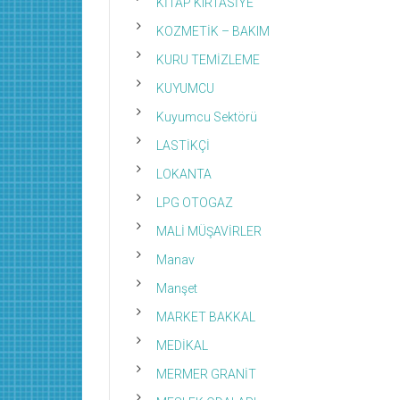
KİTAP KIRTASİYE
KOZMETİK – BAKIM
KURU TEMİZLEME
KUYUMCU
Kuyumcu Sektörü
LASTİKÇİ
LOKANTA
LPG OTOGAZ
MALİ MÜŞAVİRLER
Manav
Manşet
MARKET BAKKAL
MEDİKAL
MERMER GRANİT