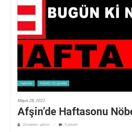
Haberler
Nöbetci Eczaneler
Mayıs 28, 2022
Afşin’de Haftasonu Nöbe
Gönderen: admin
0 yorum