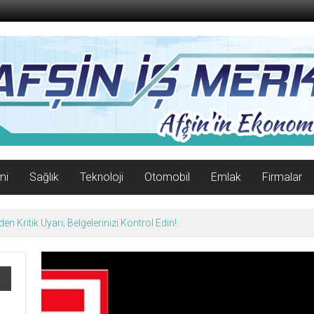
mi
Sağlık
Teknoloji
Otomobil
Emlak
Firmalar
n Kritik Uyarı; Belgelerinizi Kontrol Edin!.