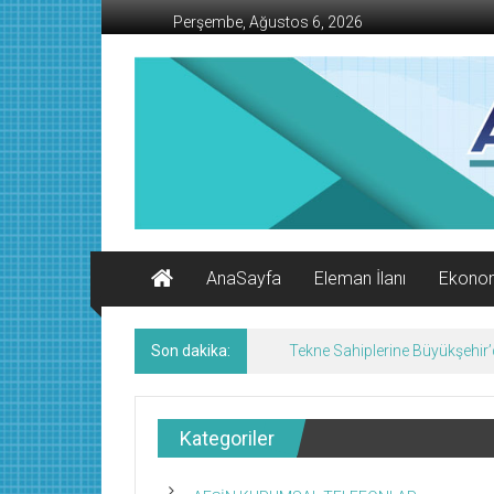
İçeriğe
Perşembe, Ağustos 6, 2026
geç
AFŞİN
İŞ
MERKEZİ
Afşin'in
Ekonomi
Kanalı
AnaSayfa
Eleman İlanı
Ekono
Son dakika:
Tekne Sahiplerine Büyükşehir’de
Kategoriler