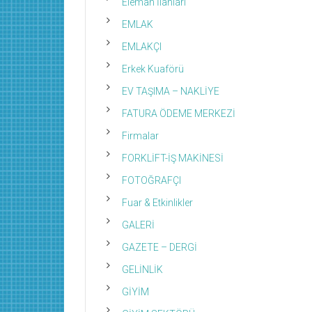
Eleman İlanları
EMLAK
EMLAKÇI
Erkek Kuaförü
EV TAŞIMA – NAKLİYE
FATURA ÖDEME MERKEZİ
Firmalar
FORKLİFT-İŞ MAKİNESİ
FOTOĞRAFÇI
Fuar & Etkinlikler
GALERİ
GAZETE – DERGİ
GELİNLİK
GİYİM