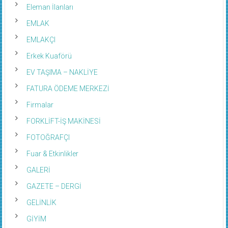
Eleman İlanları
EMLAK
EMLAKÇI
Erkek Kuaförü
EV TAŞIMA – NAKLİYE
FATURA ÖDEME MERKEZİ
Firmalar
FORKLİFT-İŞ MAKİNESİ
FOTOĞRAFÇI
Fuar & Etkinlikler
GALERİ
GAZETE – DERGİ
GELİNLİK
GİYİM