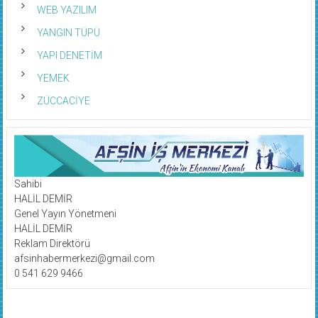
WEB YAZILIM
YANGIN TÜPÜ
YAPI DENETİM
YEMEK
ZÜCCACİYE
Sahibi
HALİL DEMİR
Genel Yayın Yönetmeni
HALİL DEMİR
Reklam Direktörü
afsinhabermerkezi@gmail.com
0 541 629 9466