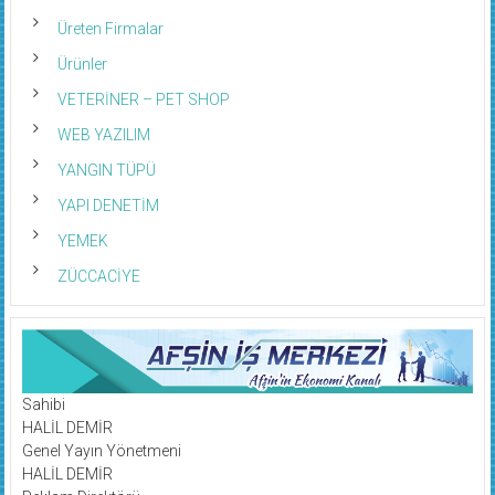
Üreten Firmalar
Ürünler
VETERİNER – PET SHOP
WEB YAZILIM
YANGIN TÜPÜ
YAPI DENETİM
YEMEK
ZÜCCACİYE
Sahibi
HALİL DEMİR
Genel Yayın Yönetmeni
HALİL DEMİR