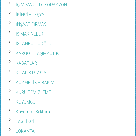
İÇ MİMAR – DEKORASYON
İKİNCİ EL EŞYA
İNŞAAT FİRMASI
İŞ MAKİNELERİ
İSTANBULLUOĞLU
KARGO – TAŞIMACILIK
KASAPLAR
KİTAP KIRTASİYE
KOZMETİK – BAKIM
KURU TEMİZLEME
KUYUMCU
Kuyumcu Sektörü
LASTİKÇİ
LOKANTA