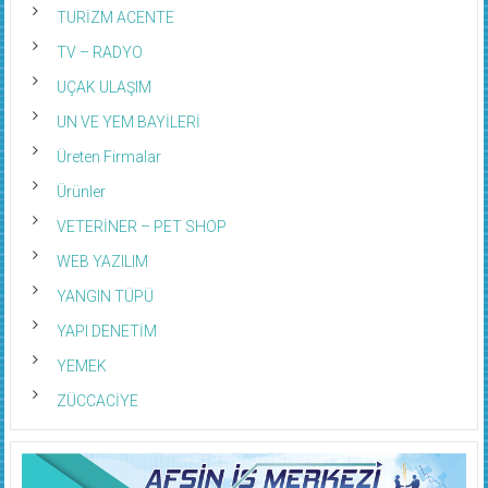
TURİZM ACENTE
TV – RADYO
UÇAK ULAŞIM
UN VE YEM BAYİLERİ
Üreten Firmalar
Ürünler
VETERİNER – PET SHOP
WEB YAZILIM
YANGIN TÜPÜ
YAPI DENETİM
YEMEK
ZÜCCACİYE