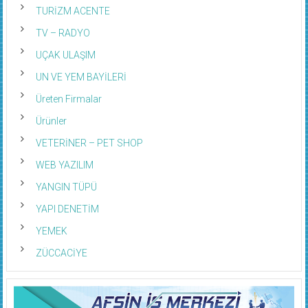
TURİZM ACENTE
TV – RADYO
UÇAK ULAŞIM
UN VE YEM BAYİLERİ
Üreten Firmalar
Ürünler
VETERİNER – PET SHOP
WEB YAZILIM
YANGIN TÜPÜ
YAPI DENETİM
YEMEK
ZÜCCACİYE