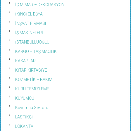
İÇ MİMAR – DEKORASYON
İKİNCİ EL EŞYA
İNŞAAT FİRMASI
İŞ MAKİNELERİ
İSTANBULLUOĞLU
KARGO – TAŞIMACILIK
KASAPLAR
KİTAP KIRTASİYE
KOZMETİK – BAKIM
KURU TEMİZLEME
KUYUMCU
Kuyumcu Sektörü
LASTİKÇİ
LOKANTA